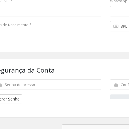
/CNPJ *
Whatsapp
a de Nascimento *
egurança da Conta
erar Senha