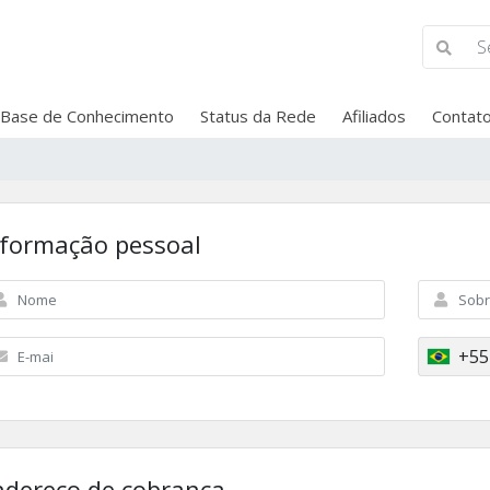
Base de Conhecimento
Status da Rede
Afiliados
Contat
nformação pessoal
+55
ndereço de cobrança