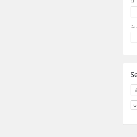
CPF
Dat
S
G