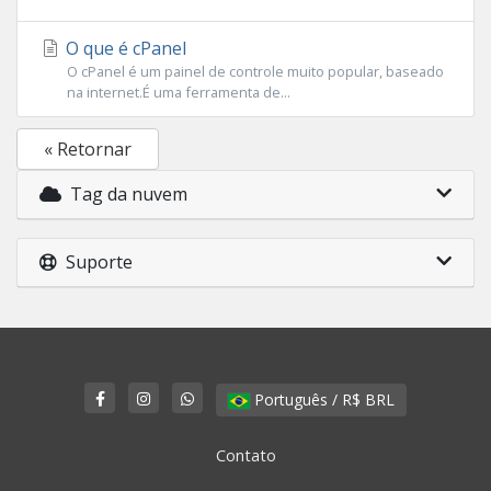
O que é cPanel
O cPanel é um painel de controle muito popular, baseado
na internet.É uma ferramenta de...
« Retornar
Tag da nuvem
Suporte
Português / R$ BRL
Contato